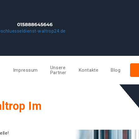
schluesseldienst-waltrop24.de
Unsere
e
Impressum
Kontakte
Blog
Partner
ltrop Im
elle!