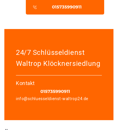
24/7 Schlüsseldienst
Waltrop Klöcknersiedlung
Kontakt
info@schluesseldienst-waltrop24.de