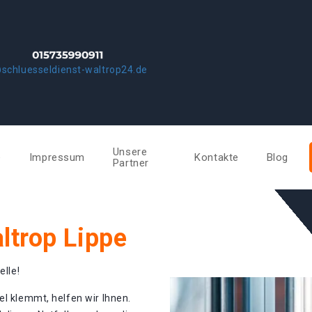
schluesseldienst-waltrop24.de
Unsere
e
Impressum
Kontakte
Blog
Partner
ltrop Lippe
elle!
el klemmt, helfen wir Ihnen.